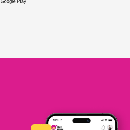
ะ Google Play