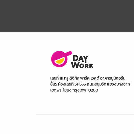
เลขที่ 111 ทรู ดิจิทัล พาร์ค เวสต์ อาคารยูนิคอร์น
ชั้น5 ห้องเลขที่ SH555 ถนนสุขุมวิท แขวงบางจาก
เขตพระโขนง กรุงเทพ 10260