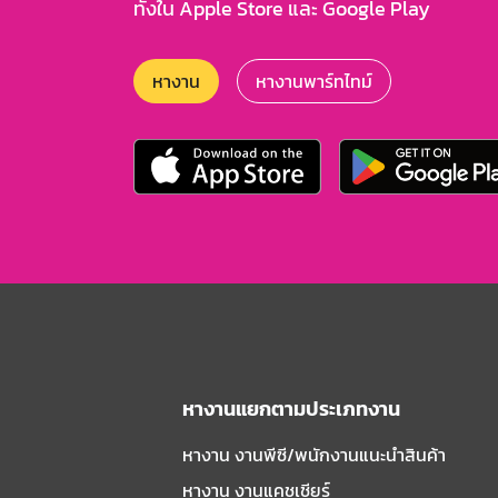
ทั้งใน Apple Store และ Google Play
หางาน
หางานพาร์ทไทม์
หางานแยกตามประเภทงาน
หางาน งานพีซี/พนักงานแนะนําสินค้า
หางาน งานแคชเชียร์