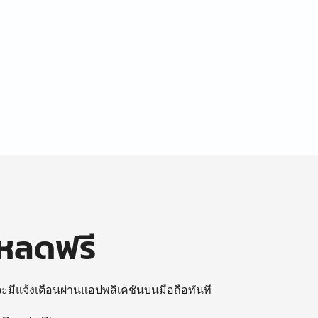
โหลดฟรี
 จะมีแจ้งเตือนผ่านแอปพลิเคชันบนมือถือทันที