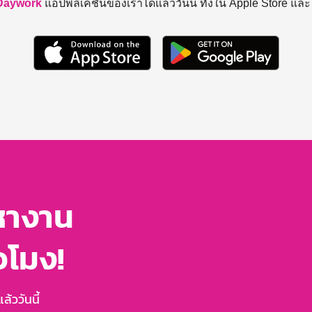
Daywork
แอปพลิเคชันของเราได้แล้ววันนี้ ทั้งใน Apple Store แล
หางาน
่วโมง!
้ววันนี้