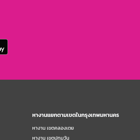
หางานแยกตามเขตในกรุงเทพมหานคร
หางาน เขตคลองเตย
หางาน เขตปทุมวัน