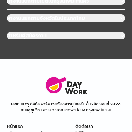
หางานแยกตามเขตในกรุงเทพมหานคร
หางานแยกตามจังหวัดในประเทศไทย
สำหรับผู้สมัครงาน
เลขที่ 111 ทรู ดิจิทัล พาร์ค เวสต์ อาคารยูนิคอร์น ชั้น5 ห้องเลขที่ SH555
ถนนสุขุมวิท แขวงบางจาก เขตพระโขนง กรุงเทพ 10260
หน้าแรก
ติดต่อเรา