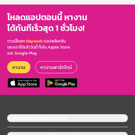
โหลดแอปตอนนี้ หางาน
ได้ทันทีเร็วสุด 1 ชั่วโมง!
ดาวน์โหลด
Daywork
แอปพลิเคชัน
ของเราได้แล้ววันนี้ ทั้งใน Apple Store
และ Google Play
หางาน
หางานพาร์ทไทม์
หางานแยกตามประเภทงาน