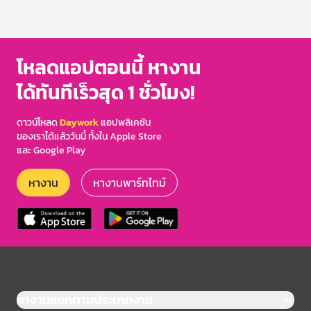
โหลดแอปตอนนี้ หางาน
ได้ทันทีเร็วสุด 1 ชั่วโมง!
ดาวน์โหลด
Daywork
แอปพลิเคชัน
ของเราได้แล้ววันนี้ ทั้งใน Apple Store
และ Google Play
หางาน
หางานพาร์ทไทม์
หางานแยกตามประเภทงาน