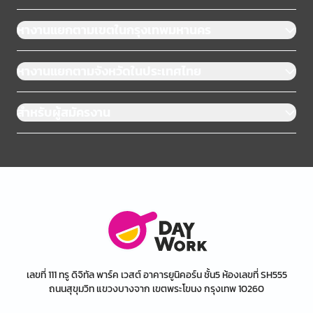
หางานแยกตามเขตในกรุงเทพมหานคร
หางานแยกตามจังหวัดในประเทศไทย
สำหรับผู้สมัครงาน
เลขที่ 111 ทรู ดิจิทัล พาร์ค เวสต์ อาคารยูนิคอร์น ชั้น5 ห้องเลขที่ SH555
ถนนสุขุมวิท แขวงบางจาก เขตพระโขนง กรุงเทพ 10260