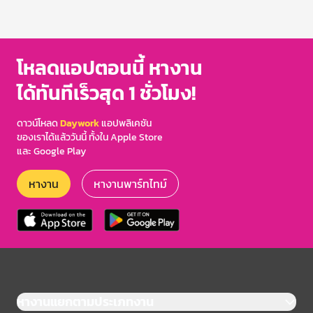
โหลดแอปตอนนี้ หางาน
ได้ทันทีเร็วสุด 1 ชั่วโมง!
ดาวน์โหลด
Daywork
แอปพลิเคชัน
ของเราได้แล้ววันนี้ ทั้งใน Apple Store
และ Google Play
หางาน
หางานพาร์ทไทม์
หางานแยกตามประเภทงาน