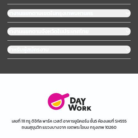
หางานแยกตามเขตในกรุงเทพมหานคร
หางานแยกตามจังหวัดในประเทศไทย
สำหรับผู้สมัครงาน
เลขที่ 111 ทรู ดิจิทัล พาร์ค เวสต์ อาคารยูนิคอร์น ชั้น5 ห้องเลขที่ SH555
ถนนสุขุมวิท แขวงบางจาก เขตพระโขนง กรุงเทพ 10260