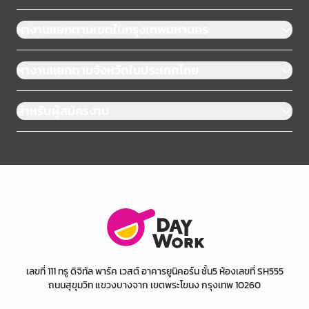
หางานแยกตามเขตในกรุงเทพมหานคร
หางานแยกตามจังหวัดในประเทศไทย
สำหรับผู้สมัครงาน
เลขที่ 111 ทรู ดิจิทัล พาร์ค เวสต์ อาคารยูนิคอร์น ชั้น5 ห้องเลขที่ SH555
ถนนสุขุมวิท แขวงบางจาก เขตพระโขนง กรุงเทพ 10260