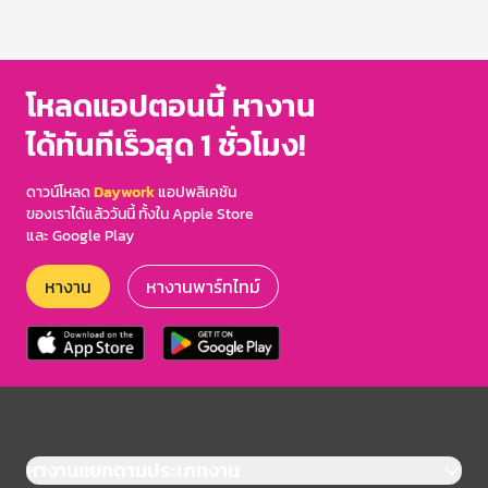
โหลดแอปตอนนี้ หางาน
ได้ทันทีเร็วสุด 1 ชั่วโมง!
ดาวน์โหลด
Daywork
แอปพลิเคชัน
ของเราได้แล้ววันนี้ ทั้งใน Apple Store
และ Google Play
หางาน
หางานพาร์ทไทม์
หางานแยกตามประเภทงาน