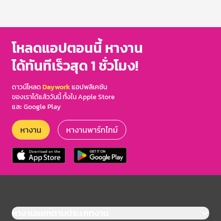
โหลดแอปตอนนี้ หางาน
ได้ทันทีเร็วสุด 1 ชั่วโมง!
ดาวน์โหลด
Daywork
แอปพลิเคชัน
ของเราได้แล้ววันนี้ ทั้งใน Apple Store
และ Google Play
หางาน
หางานพาร์ทไทม์
หางานแยกตามประเภทงาน