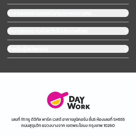
หางานแยกตามเขตในกรุงเทพมหานคร
หางานแยกตามจังหวัดในประเทศไทย
สำหรับผู้สมัครงาน
เลขที่ 111 ทรู ดิจิทัล พาร์ค เวสต์ อาคารยูนิคอร์น ชั้น5 ห้องเลขที่ SH555
ถนนสุขุมวิท แขวงบางจาก เขตพระโขนง กรุงเทพ 10260