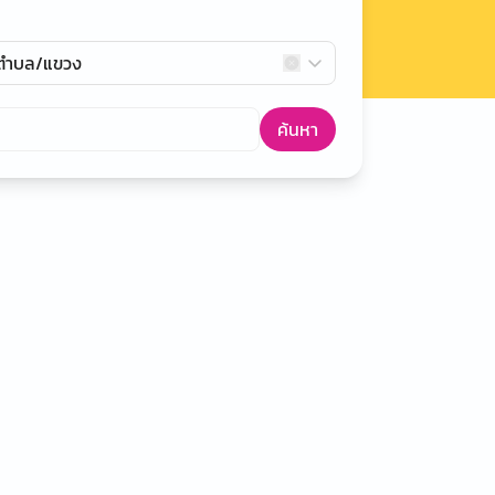
กตำบล/แขวง
ค้นหา