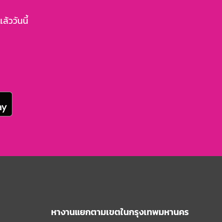
้ววันนี้
หางานแยกตามเขตในกรุงเทพมหานคร