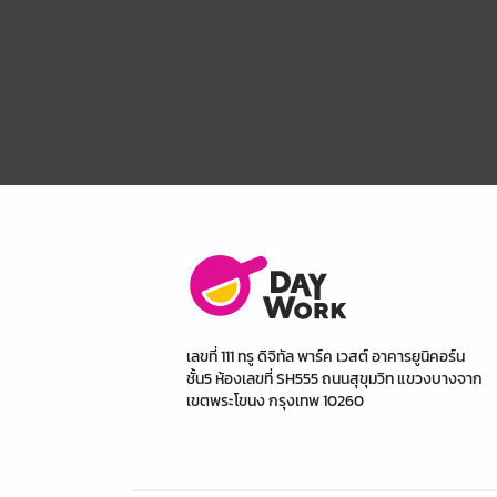
เลขที่ 111 ทรู ดิจิทัล พาร์ค เวสต์ อาคารยูนิคอร์น
ชั้น5 ห้องเลขที่ SH555 ถนนสุขุมวิท แขวงบางจาก
เขตพระโขนง กรุงเทพ 10260