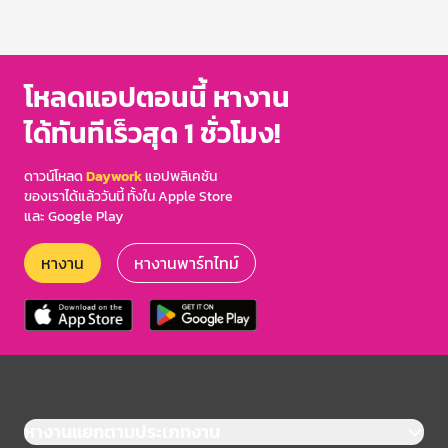
โหลดแอปตอนนี้ หางาน
ได้ทันทีเร็วสุด 1 ชั่วโมง!
ดาวน์โหลด
Daywork
แอปพลิเคชัน
ของเราได้แล้ววันนี้ ทั้งใน Apple Store
และ Google Play
หางาน
หางานพาร์ทไทม์
หางานแยกตามประเภทงาน