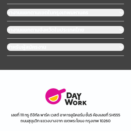
หางานแยกตามเขตในกรุงเทพมหานคร
หางานแยกตามจังหวัดในประเทศไทย
สำหรับผู้สมัครงาน
เลขที่ 111 ทรู ดิจิทัล พาร์ค เวสต์ อาคารยูนิคอร์น ชั้น5 ห้องเลขที่ SH555
ถนนสุขุมวิท แขวงบางจาก เขตพระโขนง กรุงเทพ 10260