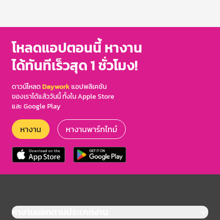
โหลดแอปตอนนี้ หางาน
ได้ทันทีเร็วสุด 1 ชั่วโมง!
ดาวน์โหลด
Daywork
แอปพลิเคชัน
ของเราได้แล้ววันนี้ ทั้งใน Apple Store
และ Google Play
หางาน
หางานพาร์ทไทม์
หางานแยกตามประเภทงาน