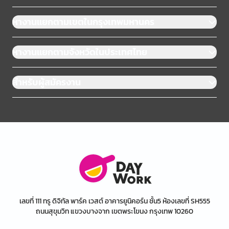
หางานแยกตามเขตในกรุงเทพมหานคร
หางานแยกตามจังหวัดในประเทศไทย
สำหรับผู้สมัครงาน
เลขที่ 111 ทรู ดิจิทัล พาร์ค เวสต์ อาคารยูนิคอร์น ชั้น5 ห้องเลขที่ SH555
ถนนสุขุมวิท แขวงบางจาก เขตพระโขนง กรุงเทพ 10260