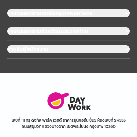
หางานแยกตามเขตในกรุงเทพมหานคร
หางานแยกตามจังหวัดในประเทศไทย
สำหรับผู้สมัครงาน
เลขที่ 111 ทรู ดิจิทัล พาร์ค เวสต์ อาคารยูนิคอร์น ชั้น5 ห้องเลขที่ SH555
ถนนสุขุมวิท แขวงบางจาก เขตพระโขนง กรุงเทพ 10260