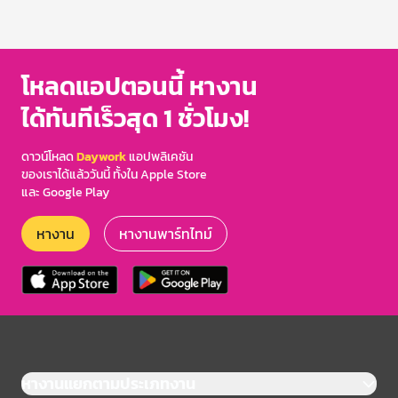
โหลดแอปตอนนี้ หางาน
ได้ทันทีเร็วสุด 1 ชั่วโมง!
ดาวน์โหลด
Daywork
แอปพลิเคชัน
ของเราได้แล้ววันนี้ ทั้งใน Apple Store
และ Google Play
หางาน
หางานพาร์ทไทม์
หางานแยกตามประเภทงาน