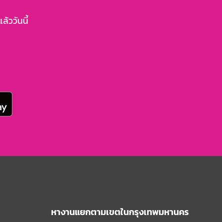
้ววันนี้
หางานแยกตามเขตในกรุงเทพมหานคร