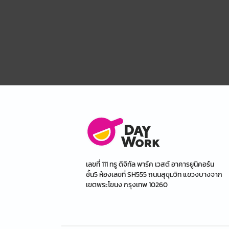
เลขที่ 111 ทรู ดิจิทัล พาร์ค เวสต์ อาคารยูนิคอร์น
ชั้น5 ห้องเลขที่ SH555 ถนนสุขุมวิท แขวงบางจาก
เขตพระโขนง กรุงเทพ 10260