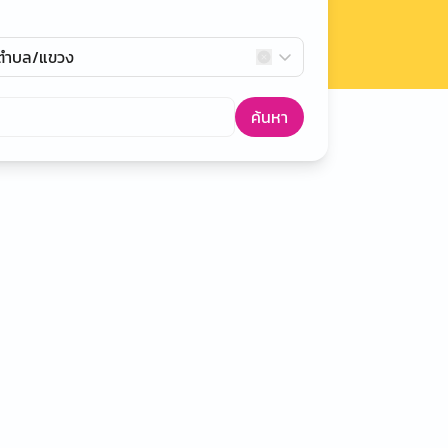
กตำบล/แขวง
ค้นหา