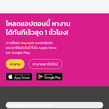
โหลดแอปตอนนี้ หางาน
ได้ทันทีเร็วสุด 1 ชั่วโมง!
ดาวน์โหลด
Daywork
แอปพลิเคชัน
ของเราได้แล้ววันนี้ ทั้งใน Apple Store
และ Google Play
หางาน
หางานพาร์ทไทม์
หางานแยกตามประเภทงาน