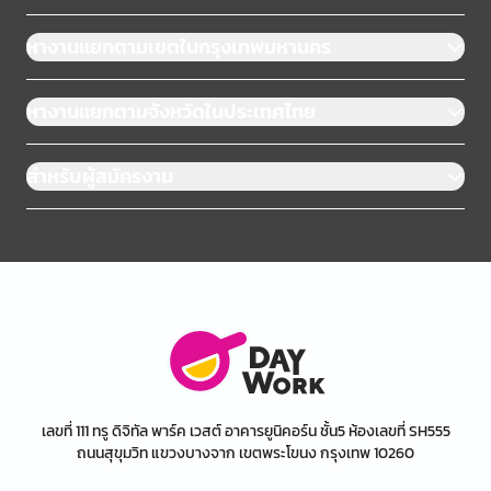
หางานแยกตามเขตในกรุงเทพมหานคร
หางานแยกตามจังหวัดในประเทศไทย
สำหรับผู้สมัครงาน
เลขที่ 111 ทรู ดิจิทัล พาร์ค เวสต์ อาคารยูนิคอร์น ชั้น5 ห้องเลขที่ SH555
ถนนสุขุมวิท แขวงบางจาก เขตพระโขนง กรุงเทพ 10260