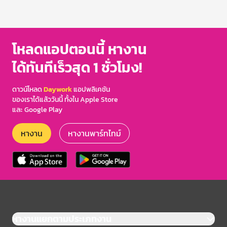
โหลดแอปตอนนี้ หางาน
ได้ทันทีเร็วสุด 1 ชั่วโมง!
ดาวน์โหลด
Daywork
แอปพลิเคชัน
ของเราได้แล้ววันนี้ ทั้งใน Apple Store
และ Google Play
หางาน
หางานพาร์ทไทม์
หางานแยกตามประเภทงาน