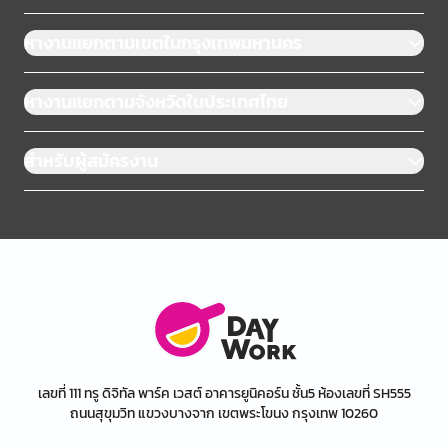
หางานแยกตามเขตในกรุงเทพมหานคร
หางานแยกตามจังหวัดในประเทศไทย
สำหรับผู้สมัครงาน
เลขที่ 111 ทรู ดิจิทัล พาร์ค เวสต์ อาคารยูนิคอร์น ชั้น5 ห้องเลขที่ SH555
ถนนสุขุมวิท แขวงบางจาก เขตพระโขนง กรุงเทพ 10260