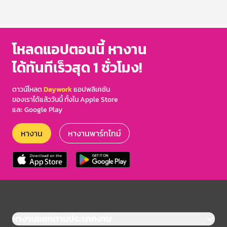
โหลดแอปตอนนี้ หางาน
ได้ทันทีเร็วสุด 1 ชั่วโมง!
ดาวน์โหลด
Daywork
แอปพลิเคชัน
ของเราได้แล้ววันนี้ ทั้งใน Apple Store
และ Google Play
หางาน
หางานพาร์ทไทม์
หางานแยกตามประเภทงาน