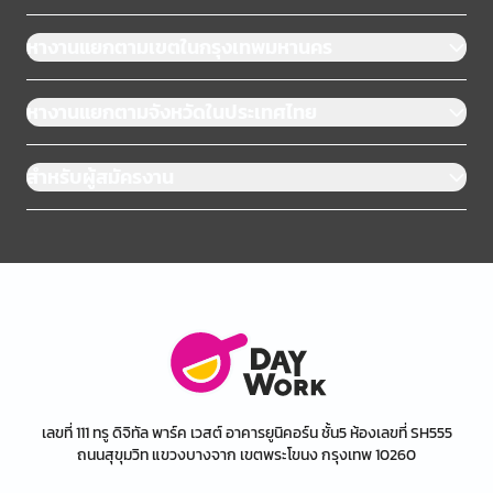
หางานแยกตามเขตในกรุงเทพมหานคร
หางานแยกตามจังหวัดในประเทศไทย
สำหรับผู้สมัครงาน
เลขที่ 111 ทรู ดิจิทัล พาร์ค เวสต์ อาคารยูนิคอร์น ชั้น5 ห้องเลขที่ SH555
ถนนสุขุมวิท แขวงบางจาก เขตพระโขนง กรุงเทพ 10260