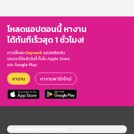
โหลดแอปตอนนี้ หางาน
ได้ทันทีเร็วสุด 1 ชั่วโมง!
ดาวน์โหลด
Daywork
แอปพลิเคชัน
ของเราได้แล้ววันนี้ ทั้งใน Apple Store
และ Google Play
หางาน
หางานพาร์ทไทม์
หางานแยกตามประเภทงาน