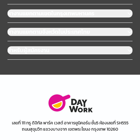
หางานแยกตามเขตในกรุงเทพมหานคร
หางานแยกตามจังหวัดในประเทศไทย
สำหรับผู้สมัครงาน
เลขที่ 111 ทรู ดิจิทัล พาร์ค เวสต์ อาคารยูนิคอร์น ชั้น5 ห้องเลขที่ SH555
ถนนสุขุมวิท แขวงบางจาก เขตพระโขนง กรุงเทพ 10260