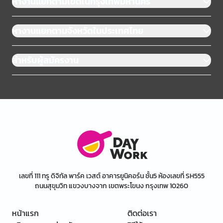
หางานแยกตามเขตในกรุงเทพมหานคร
หางานแยกตามจังหวัดในประเทศไทย
สำหรับผู้สมัครงาน
เลขที่ 111 ทรู ดิจิทัล พาร์ค เวสต์ อาคารยูนิคอร์น ชั้น5 ห้องเลขที่ SH555
ถนนสุขุมวิท แขวงบางจาก เขตพระโขนง กรุงเทพ 10260
หน้าแรก
ติดต่อเรา