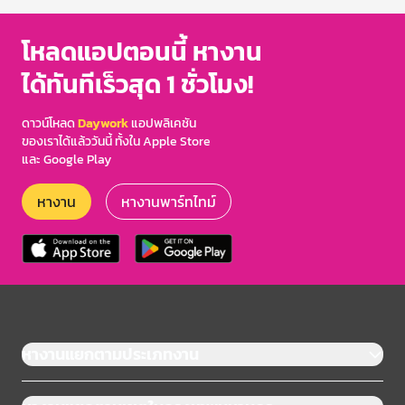
โหลดแอปตอนนี้ หางาน
ได้ทันทีเร็วสุด 1 ชั่วโมง!
ดาวน์โหลด
Daywork
แอปพลิเคชัน
ของเราได้แล้ววันนี้ ทั้งใน Apple Store
และ Google Play
หางาน
หางานพาร์ทไทม์
หางานแยกตามประเภทงาน