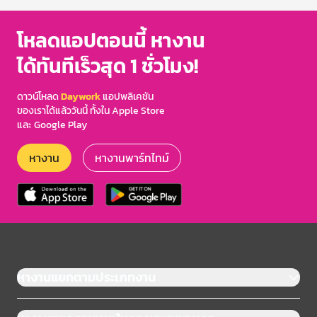
โหลดแอปตอนนี้ หางาน
ได้ทันทีเร็วสุด 1 ชั่วโมง!
ดาวน์โหลด
Daywork
แอปพลิเคชัน
ของเราได้แล้ววันนี้ ทั้งใน Apple Store
และ Google Play
หางาน
หางานพาร์ทไทม์
หางานแยกตามประเภทงาน