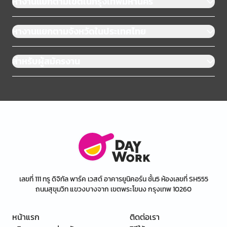
หางานแยกตามเขตในกรุงเทพมหานคร
หางานแยกตามจังหวัดในประเทศไทย
สำหรับผู้สมัครงาน
เลขที่ 111 ทรู ดิจิทัล พาร์ค เวสต์ อาคารยูนิคอร์น ชั้น5 ห้องเลขที่ SH555
ถนนสุขุมวิท แขวงบางจาก เขตพระโขนง กรุงเทพ 10260
หน้าแรก
ติดต่อเรา