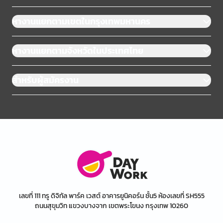
หางานแยกตามเขตในกรุงเทพมหานคร
หางานแยกตามจังหวัดในประเทศไทย
สำหรับผู้สมัครงาน
เลขที่ 111 ทรู ดิจิทัล พาร์ค เวสต์ อาคารยูนิคอร์น ชั้น5 ห้องเลขที่ SH555
ถนนสุขุมวิท แขวงบางจาก เขตพระโขนง กรุงเทพ 10260