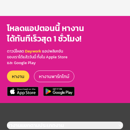
โหลดแอปตอนนี้ หางาน
ได้ทันทีเร็วสุด 1 ชั่วโมง!
ดาวน์โหลด
Daywork
แอปพลิเคชัน
ของเราได้แล้ววันนี้ ทั้งใน Apple Store
และ Google Play
หางาน
หางานพาร์ทไทม์
หางานแยกตามประเภทงาน