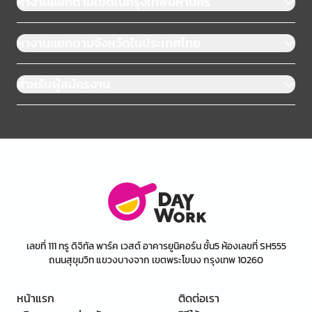
หางานแยกตามเขตในกรุงเทพมหานคร
หางานแยกตามจังหวัดในประเทศไทย
สำหรับผู้สมัครงาน
เลขที่ 111 ทรู ดิจิทัล พาร์ค เวสต์ อาคารยูนิคอร์น ชั้น5 ห้องเลขที่ SH555
ถนนสุขุมวิท แขวงบางจาก เขตพระโขนง กรุงเทพ 10260
หน้าแรก
ติดต่อเรา