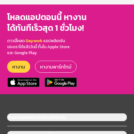
โหลดแอปตอนนี้ หางาน
ได้ทันทีเร็วสุด 1 ชั่วโมง!
ดาวน์โหลด
Daywork
แอปพลิเคชัน
ของเราได้แล้ววันนี้ ทั้งใน Apple Store
และ Google Play
หางาน
หางานพาร์ทไทม์
หางานแยกตามประเภทงาน