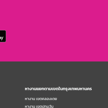
หางานแยกตามเขตในกรุงเทพมหานคร
หางาน เขตคลองเตย
หางาน เขตปทุมวัน