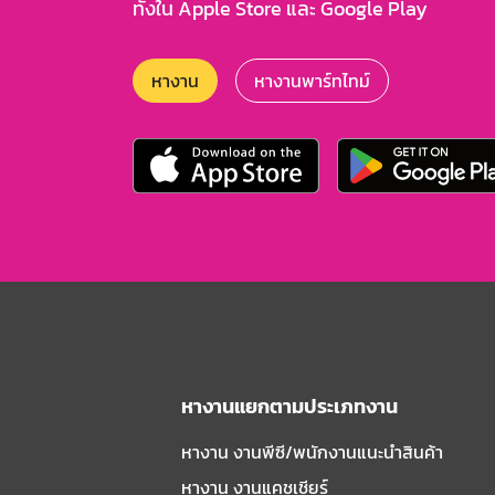
ทั้งใน Apple Store และ Google Play
หางาน
หางานพาร์ทไทม์
หางานแยกตามประเภทงาน
หางาน งานพีซี/พนักงานแนะนําสินค้า
หางาน งานแคชเชียร์