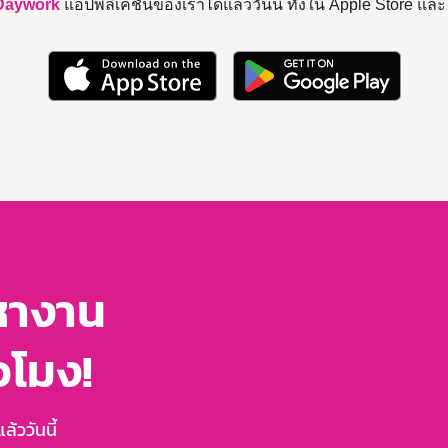
Daywork
แอปพลิเคชันของเราได้แล้ววันนี้ ทั้งใน Apple Store แล
หางาน
่วโมง!
้ววันนี้