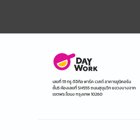
เลขที่ 111 ทรู ดิจิทัล พาร์ค เวสต์ อาคารยูนิคอร์น
ชั้น5 ห้องเลขที่ SH555 ถนนสุขุมวิท แขวงบางจาก
เขตพระโขนง กรุงเทพ 10260