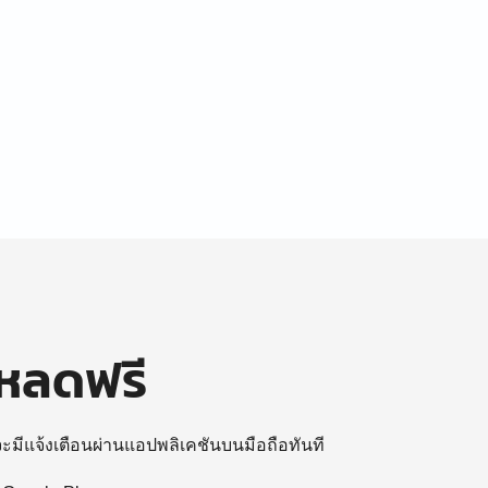
โหลดฟรี
 จะมีแจ้งเตือนผ่านแอปพลิเคชันบนมือถือทันที