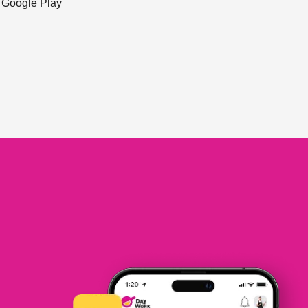
ะ Google Play