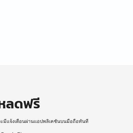
โหลดฟรี
 จะมีแจ้งเตือนผ่านแอปพลิเคชันบนมือถือทันที