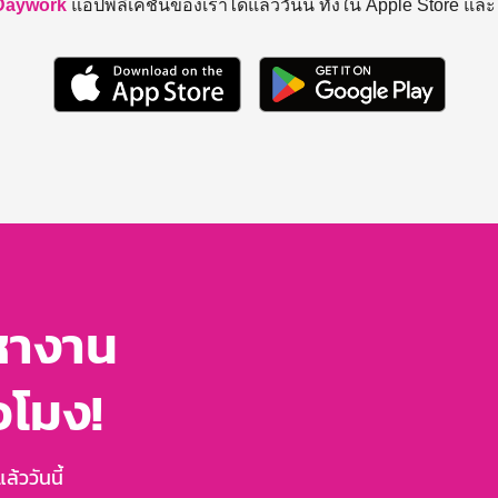
Daywork
แอปพลิเคชันของเราได้แล้ววันนี้ ทั้งใน Apple Store แล
หางาน
่วโมง!
้ววันนี้