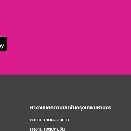
หางานแยกตามเขตในกรุงเทพมหานคร
หางาน เขตคลองเตย
หางาน เขตปทุมวัน