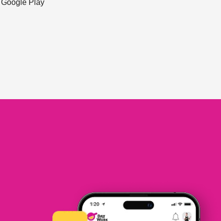
ะ Google Play