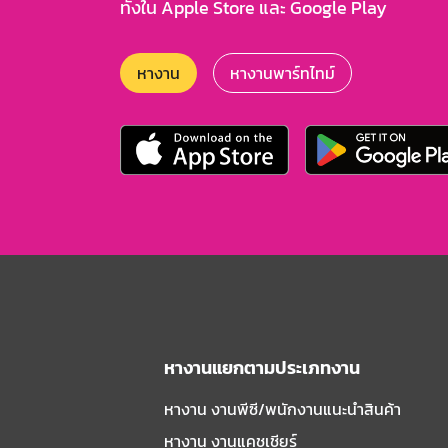
ทั้งใน Apple Store และ Google Play
หางาน
หางานพาร์ทไทม์
หางานแยกตามประเภทงาน
หางาน งานพีซี/พนักงานแนะนําสินค้า
หางาน งานแคชเชียร์