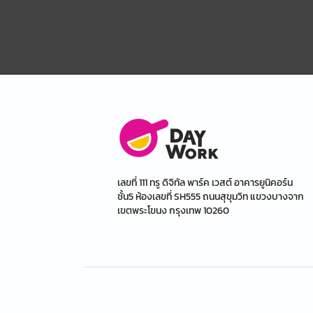
เลขที่ 111 ทรู ดิจิทัล พาร์ค เวสต์ อาคารยูนิคอร์น
ชั้น5 ห้องเลขที่ SH555 ถนนสุขุมวิท แขวงบางจาก
เขตพระโขนง กรุงเทพ 10260