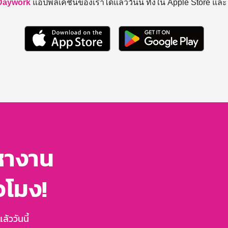
Daywork
แอปพลิเคชันของเราได้แล้ววันนี้ ทั้งใน Apple Store แล
หางาน
่วโมง!
้ววันนี้