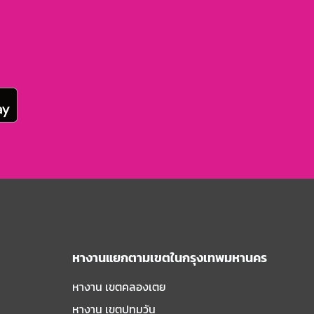
หางานแยกตามเขตในกรุงเทพมหานคร
หางาน เขตคลองเตย
หางาน เขตปทุมวัน