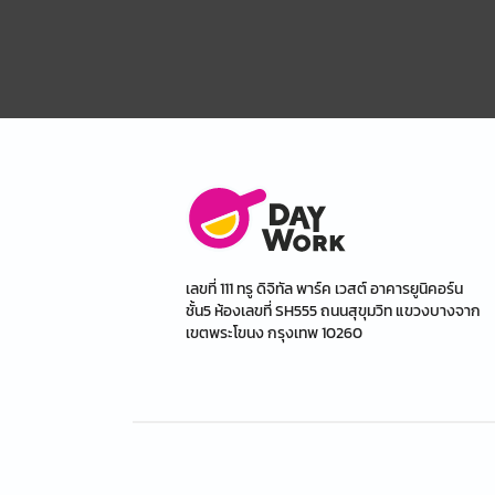
เลขที่ 111 ทรู ดิจิทัล พาร์ค เวสต์ อาคารยูนิคอร์น
ชั้น5 ห้องเลขที่ SH555 ถนนสุขุมวิท แขวงบางจาก
เขตพระโขนง กรุงเทพ 10260