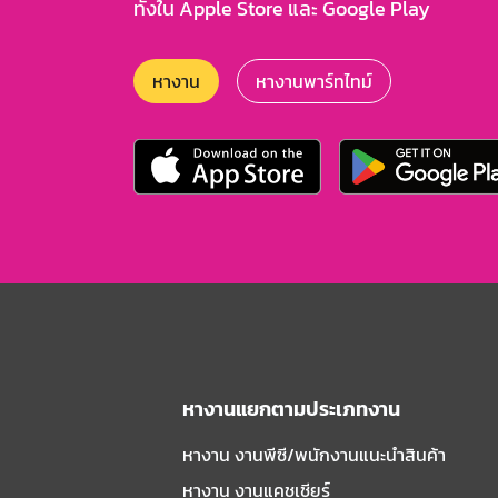
ทั้งใน Apple Store และ Google Play
หางาน
หางานพาร์ทไทม์
หางานแยกตามประเภทงาน
หางาน งานพีซี/พนักงานแนะนําสินค้า
หางาน งานแคชเชียร์