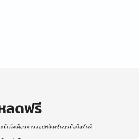
โหลดฟรี
 จะมีแจ้งเตือนผ่านแอปพลิเคชันบนมือถือทันที