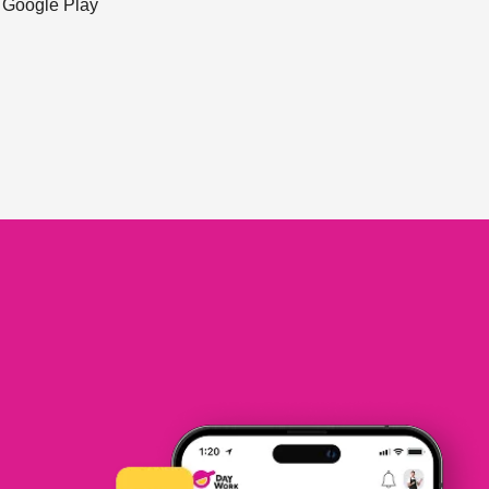
ะ Google Play