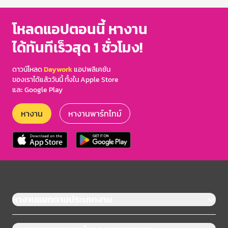
โหลดแอปตอนนี้ หางาน
ได้ทันทีเร็วสุด 1 ชั่วโมง!
ดาวน์โหลด
Daywork
แอปพลิเคชัน
ของเราได้แล้ววันนี้ ทั้งใน Apple Store
และ Google Play
หางาน
หางานพาร์ทไทม์
หางานแยกตามประเภทงาน