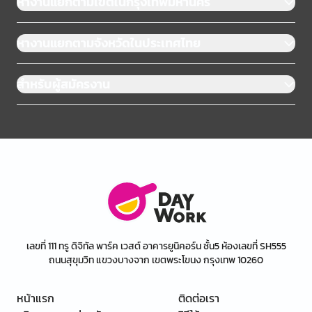
หางานแยกตามเขตในกรุงเทพมหานคร
หางานแยกตามจังหวัดในประเทศไทย
สำหรับผู้สมัครงาน
เลขที่ 111 ทรู ดิจิทัล พาร์ค เวสต์ อาคารยูนิคอร์น ชั้น5 ห้องเลขที่ SH555
ถนนสุขุมวิท แขวงบางจาก เขตพระโขนง กรุงเทพ 10260
หน้าแรก
ติดต่อเรา