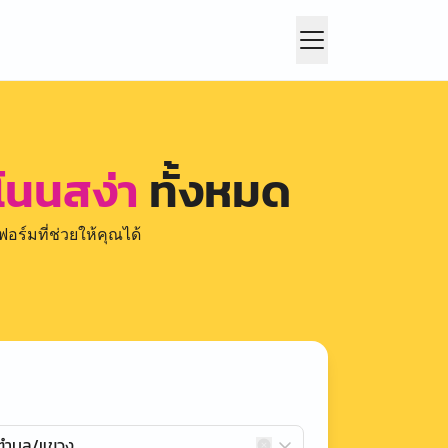
 โนนสง่า
ทั้งหมด
อร์มที่ช่วยให้คุณได้
กตำบล/แขวง