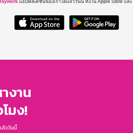
Daywork
แอปพลิเคชันของเราได้แล้ววันนี้ ทั้งใน Apple Store แล
หางาน
่วโมง!
้ววันนี้