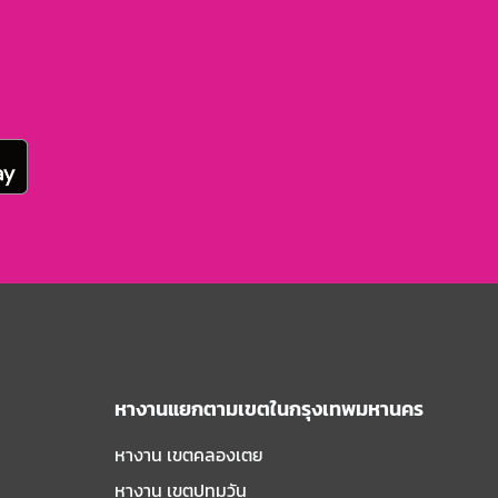
หางานแยกตามเขตในกรุงเทพมหานคร
หางาน เขตคลองเตย
หางาน เขตปทุมวัน