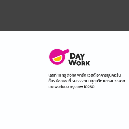
เลขที่ 111 ทรู ดิจิทัล พาร์ค เวสต์ อาคารยูนิคอร์น
ชั้น5 ห้องเลขที่ SH555 ถนนสุขุมวิท แขวงบางจาก
เขตพระโขนง กรุงเทพ 10260