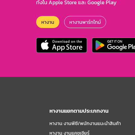
ทั้งใน Apple Store และ Google Play
หางาน
หางานพาร์ทไทม์
หางานแยกตามประเภทงาน
หางาน งานพีซี/พนักงานแนะนําสินค้า
หางาน งานแคชเชียร์