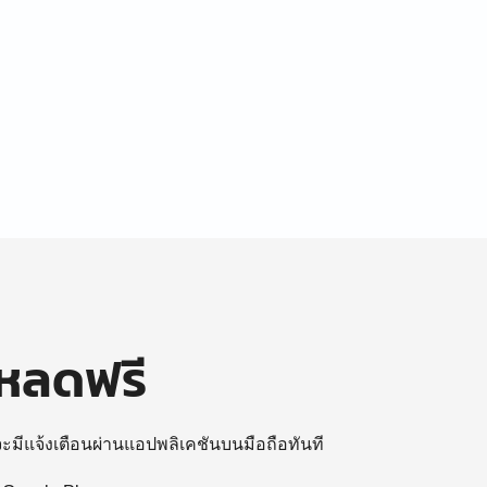
โหลดฟรี
 จะมีแจ้งเตือนผ่านแอปพลิเคชันบนมือถือทันที