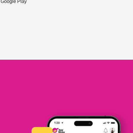
ะ Google Play