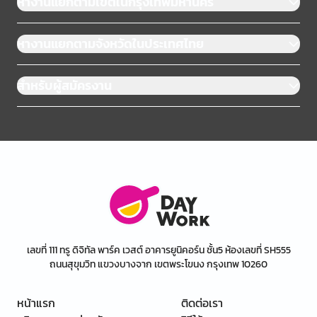
หางานแยกตามเขตในกรุงเทพมหานคร
หางานแยกตามจังหวัดในประเทศไทย
สำหรับผู้สมัครงาน
เลขที่ 111 ทรู ดิจิทัล พาร์ค เวสต์ อาคารยูนิคอร์น ชั้น5 ห้องเลขที่ SH555
ถนนสุขุมวิท แขวงบางจาก เขตพระโขนง กรุงเทพ 10260
หน้าแรก
ติดต่อเรา