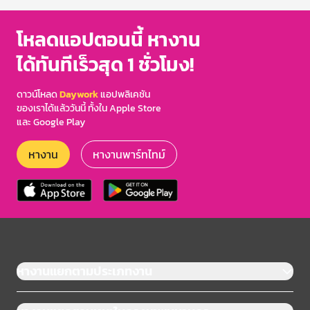
โหลดแอปตอนนี้ หางาน
ได้ทันทีเร็วสุด 1 ชั่วโมง!
ดาวน์โหลด
Daywork
แอปพลิเคชัน
ของเราได้แล้ววันนี้ ทั้งใน Apple Store
และ Google Play
หางาน
หางานพาร์ทไทม์
หางานแยกตามประเภทงาน