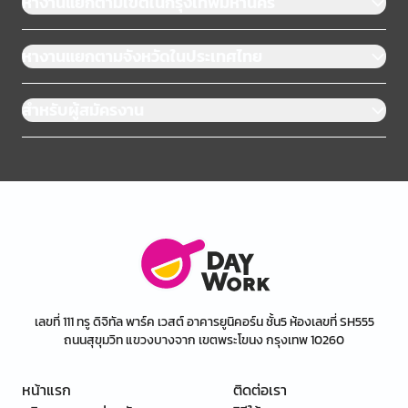
หางานแยกตามเขตในกรุงเทพมหานคร
หางานแยกตามจังหวัดในประเทศไทย
สำหรับผู้สมัครงาน
เลขที่ 111 ทรู ดิจิทัล พาร์ค เวสต์ อาคารยูนิคอร์น ชั้น5 ห้องเลขที่ SH555
ถนนสุขุมวิท แขวงบางจาก เขตพระโขนง กรุงเทพ 10260
หน้าแรก
ติดต่อเรา