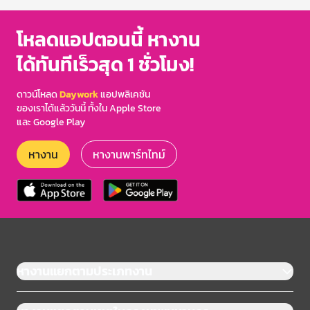
โหลดแอปตอนนี้ หางาน
ได้ทันทีเร็วสุด 1 ชั่วโมง!
ดาวน์โหลด
Daywork
แอปพลิเคชัน
ของเราได้แล้ววันนี้ ทั้งใน Apple Store
และ Google Play
หางาน
หางานพาร์ทไทม์
หางานแยกตามประเภทงาน