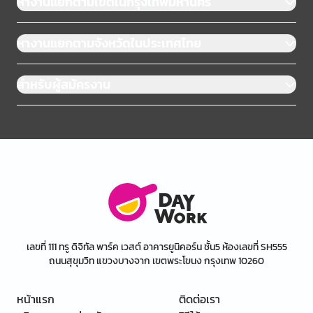
หางานแยกตามเขตในกรุงเทพมหานคร
หางานแยกตามจังหวัดในประเทศไทย
สำหรับผู้สมัครงาน
เลขที่ 111 ทรู ดิจิทัล พาร์ค เวสต์ อาคารยูนิคอร์น ชั้น5 ห้องเลขที่ SH555
ถนนสุขุมวิท แขวงบางจาก เขตพระโขนง กรุงเทพ 10260
หน้าแรก
ติดต่อเรา