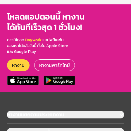
โหลดแอปตอนนี้ หางาน
ได้ทันทีเร็วสุด 1 ชั่วโมง!
ดาวน์โหลด
Daywork
แอปพลิเคชัน
ของเราได้แล้ววันนี้ ทั้งใน Apple Store
และ Google Play
หางาน
หางานพาร์ทไทม์
หางานแยกตามประเภทงาน