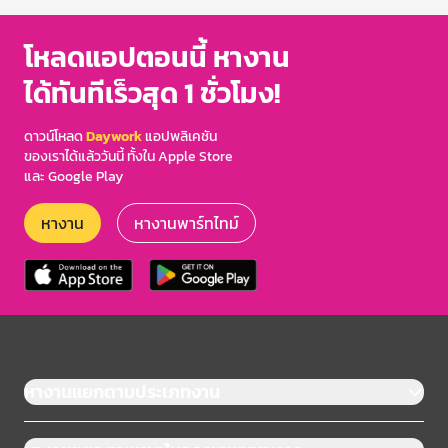
โหลดแอปตอนนี้ หางาน
ได้ทันทีเร็วสุด 1 ชั่วโมง!
ดาวน์โหลด
Daywork
แอปพลิเคชัน
ของเราได้แล้ววันนี้ ทั้งใน Apple Store
และ Google Play
หางาน
หางานพาร์ทไทม์
หางานแยกตามประเภทงาน