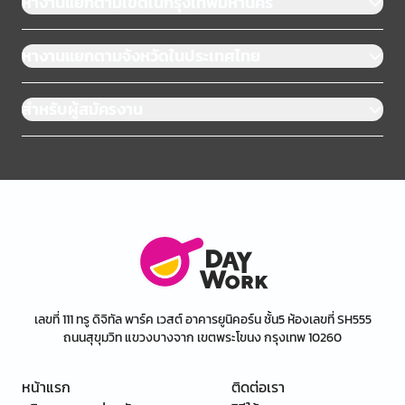
หางานแยกตามเขตในกรุงเทพมหานคร
หางานแยกตามจังหวัดในประเทศไทย
สำหรับผู้สมัครงาน
เลขที่ 111 ทรู ดิจิทัล พาร์ค เวสต์ อาคารยูนิคอร์น ชั้น5 ห้องเลขที่ SH555
ถนนสุขุมวิท แขวงบางจาก เขตพระโขนง กรุงเทพ 10260
หน้าแรก
ติดต่อเรา