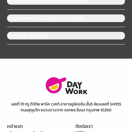
หางานแยกตามเขตในกรุงเทพมหานคร
หางานแยกตามจังหวัดในประเทศไทย
สำหรับผู้สมัครงาน
เลขที่ 111 ทรู ดิจิทัล พาร์ค เวสต์ อาคารยูนิคอร์น ชั้น5 ห้องเลขที่ SH555
ถนนสุขุมวิท แขวงบางจาก เขตพระโขนง กรุงเทพ 10260
หน้าแรก
ติดต่อเรา