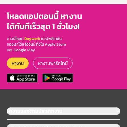
โหลดแอปตอนนี้ หางาน
ได้ทันทีเร็วสุด 1 ชั่วโมง!
ดาวน์โหลด
Daywork
แอปพลิเคชัน
ของเราได้แล้ววันนี้ ทั้งใน Apple Store
และ Google Play
หางาน
หางานพาร์ทไทม์
หางานแยกตามประเภทงาน