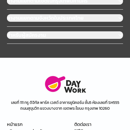
หางานแยกตามเขตในกรุงเทพมหานคร
หางานแยกตามจังหวัดในประเทศไทย
สำหรับผู้สมัครงาน
เลขที่ 111 ทรู ดิจิทัล พาร์ค เวสต์ อาคารยูนิคอร์น ชั้น5 ห้องเลขที่ SH555
ถนนสุขุมวิท แขวงบางจาก เขตพระโขนง กรุงเทพ 10260
หน้าแรก
ติดต่อเรา