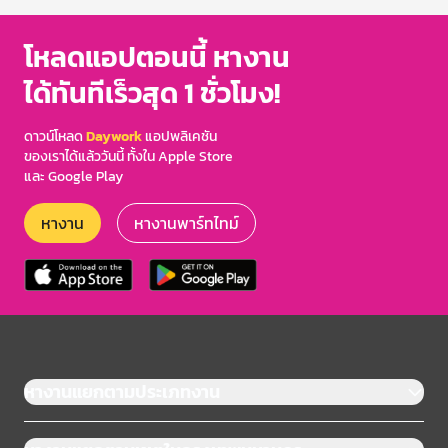
โหลดแอปตอนนี้ หางาน
ได้ทันทีเร็วสุด 1 ชั่วโมง!
ดาวน์โหลด
Daywork
แอปพลิเคชัน
ของเราได้แล้ววันนี้ ทั้งใน Apple Store
และ Google Play
หางาน
หางานพาร์ทไทม์
หางานแยกตามประเภทงาน