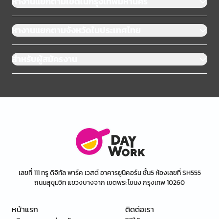
หางานแยกตามเขตในกรุงเทพมหานคร
หางานแยกตามจังหวัดในประเทศไทย
สำหรับผู้สมัครงาน
เลขที่ 111 ทรู ดิจิทัล พาร์ค เวสต์ อาคารยูนิคอร์น ชั้น5 ห้องเลขที่ SH555
ถนนสุขุมวิท แขวงบางจาก เขตพระโขนง กรุงเทพ 10260
หน้าแรก
ติดต่อเรา