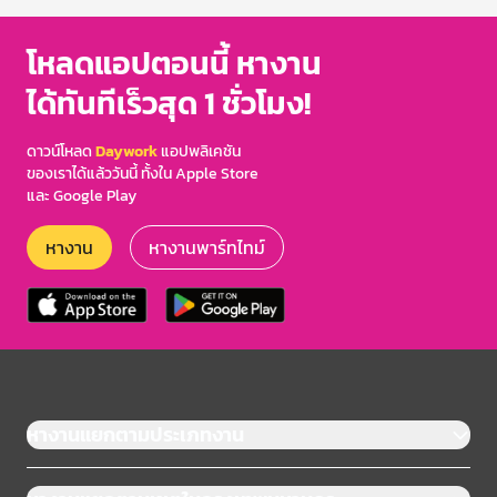
โหลดแอปตอนนี้ หางาน
ได้ทันทีเร็วสุด 1 ชั่วโมง!
ดาวน์โหลด
Daywork
แอปพลิเคชัน
ของเราได้แล้ววันนี้ ทั้งใน Apple Store
และ Google Play
หางาน
หางานพาร์ทไทม์
หางานแยกตามประเภทงาน