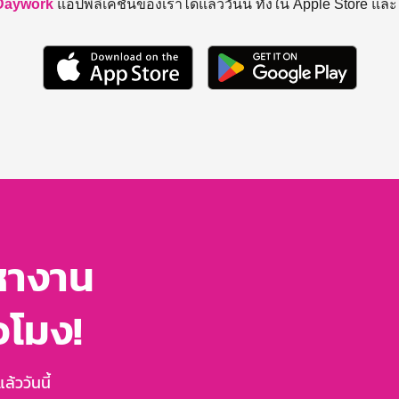
Daywork
แอปพลิเคชันของเราได้แล้ววันนี้ ทั้งใน Apple Store แล
หางาน
่วโมง!
้ววันนี้