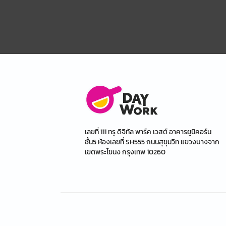
เลขที่ 111 ทรู ดิจิทัล พาร์ค เวสต์ อาคารยูนิคอร์น
ชั้น5 ห้องเลขที่ SH555 ถนนสุขุมวิท แขวงบางจาก
เขตพระโขนง กรุงเทพ 10260