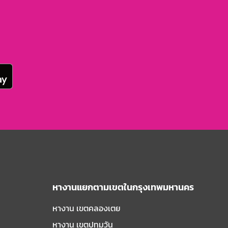
หางานแยกตามเขตในกรุงเทพมหานคร
หางาน เขตคลองเตย
หางาน เขตปทุมวัน