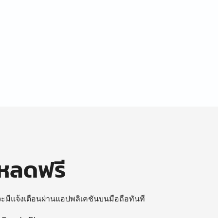
โหลดฟรี
 จะมีแจ้งเตือนผ่านแอปพลิเคชันบนมือถือทันที