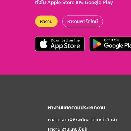
ทั้งใน Apple Store และ Google Play
หางาน
หางานพาร์ทไทม์
หางานแยกตามประเภทงาน
หางาน งานพีซี/พนักงานแนะนําสินค้า
หางาน งานแคชเชียร์