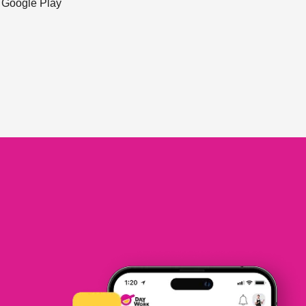
ะ Google Play