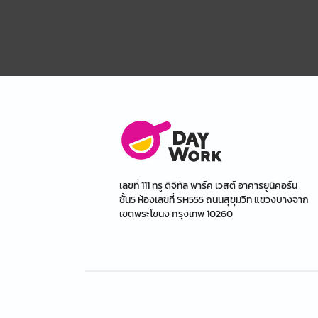
เลขที่ 111 ทรู ดิจิทัล พาร์ค เวสต์ อาคารยูนิคอร์น
ชั้น5 ห้องเลขที่ SH555 ถนนสุขุมวิท แขวงบางจาก
เขตพระโขนง กรุงเทพ 10260