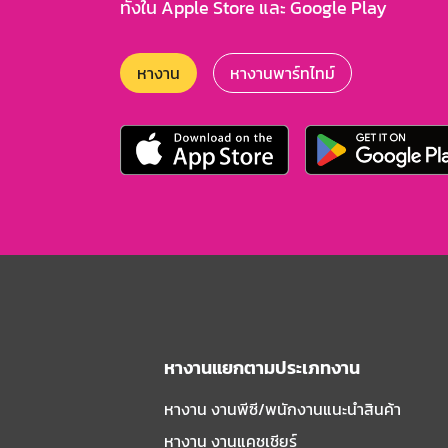
ทั้งใน Apple Store และ Google Play
หางาน
หางานพาร์ทไทม์
หางานแยกตามประเภทงาน
หางาน งานพีซี/พนักงานแนะนําสินค้า
หางาน งานแคชเชียร์