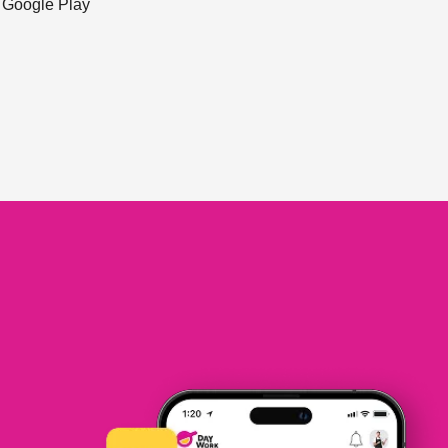
ะ Google Play