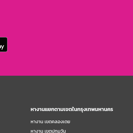
หางานแยกตามเขตในกรุงเทพมหานคร
หางาน เขตคลองเตย
หางาน เขตปทุมวัน