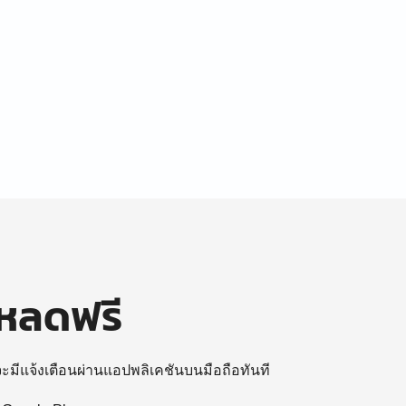
โหลดฟรี
 จะมีแจ้งเตือนผ่านแอปพลิเคชันบนมือถือทันที