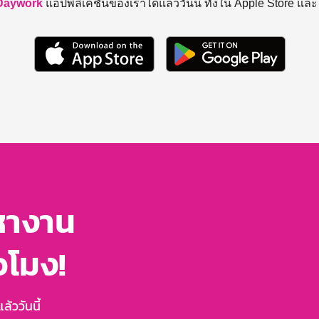
Daywork
แอปพลิเคชันของเราได้แล้ววันนี้ ทั้งใน Apple Store แล
หางาน
่วโมง!
้ววันนี้