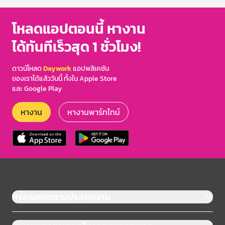
โหลดแอปตอนนี้ หางาน
ได้ทันทีเร็วสุด 1 ชั่วโมง!
ดาวน์โหลด
Daywork
แอปพลิเคชัน
ของเราได้แล้ววันนี้ ทั้งใน Apple Store
และ Google Play
หางาน
หางานพาร์ทไทม์
หางานแยกตามประเภทงาน