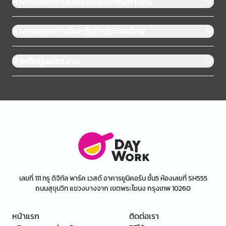
หางานแยกตามเขตในกรุงเทพมหานคร
หางานแยกตามจังหวัดในประเทศไทย
สำหรับผู้สมัครงาน
เลขที่ 111 ทรู ดิจิทัล พาร์ค เวสต์ อาคารยูนิคอร์น ชั้น5 ห้องเลขที่ SH555
ถนนสุขุมวิท แขวงบางจาก เขตพระโขนง กรุงเทพ 10260
หน้าแรก
ติดต่อเรา