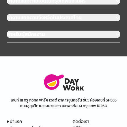
หางานแยกตามเขตในกรุงเทพมหานคร
หางานแยกตามจังหวัดในประเทศไทย
สำหรับผู้สมัครงาน
เลขที่ 111 ทรู ดิจิทัล พาร์ค เวสต์ อาคารยูนิคอร์น ชั้น5 ห้องเลขที่ SH555
ถนนสุขุมวิท แขวงบางจาก เขตพระโขนง กรุงเทพ 10260
หน้าแรก
ติดต่อเรา