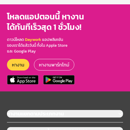
โหลดแอปตอนนี้ หางาน
ได้ทันทีเร็วสุด 1 ชั่วโมง!
ดาวน์โหลด
Daywork
แอปพลิเคชัน
ของเราได้แล้ววันนี้ ทั้งใน Apple Store
และ Google Play
หางาน
หางานพาร์ทไทม์
หางานแยกตามประเภทงาน