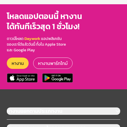
โหลดแอปตอนนี้ หางาน
ได้ทันทีเร็วสุด 1 ชั่วโมง!
ดาวน์โหลด
Daywork
แอปพลิเคชัน
ของเราได้แล้ววันนี้ ทั้งใน Apple Store
และ Google Play
หางาน
หางานพาร์ทไทม์
หางานแยกตามประเภทงาน