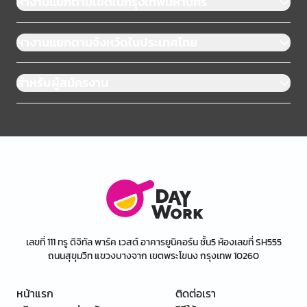
หางานแยกตามเขตในกรุงเทพมหานคร
หางานแยกตามจังหวัดในประเทศไทย
สำหรับผู้สมัครงาน
เลขที่ 111 ทรู ดิจิทัล พาร์ค เวสต์ อาคารยูนิคอร์น ชั้น5 ห้องเลขที่ SH555
ถนนสุขุมวิท แขวงบางจาก เขตพระโขนง กรุงเทพ 10260
หน้าแรก
ติดต่อเรา