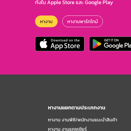
ทั้งใน Apple Store และ Google Play
หางาน
หางานพาร์ทไทม์
หางานแยกตามประเภทงาน
หางาน งานพีซี/พนักงานแนะนําสินค้า
หางาน งานแคชเชียร์