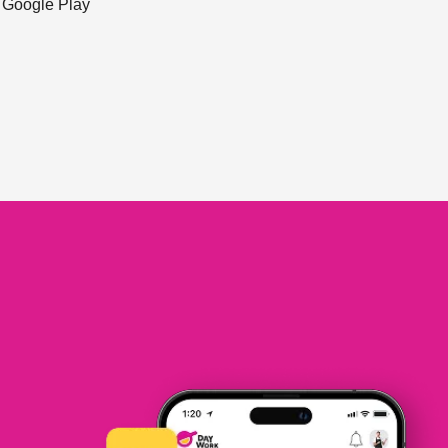
ะ Google Play