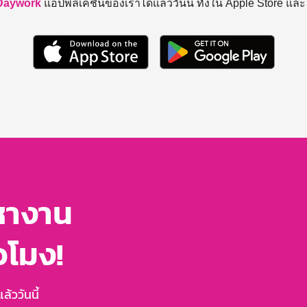
Daywork
แอปพลิเคชันของเราได้แล้ววันนี้ ทั้งใน Apple Store แล
หางาน
่วโมง!
้ววันนี้