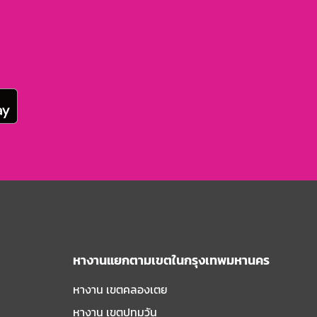
หางานแยกตามเขตในกรุงเทพมหานคร
หางาน เขตคลองเตย
หางาน เขตปทุมวัน