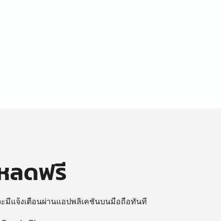
โหลดฟรี
 จะมีแจ้งเตือนผ่านแอปพลิเคชันบนมือถือทันที