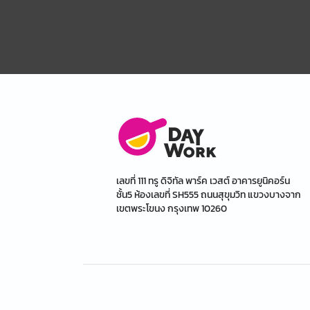
เลขที่ 111 ทรู ดิจิทัล พาร์ค เวสต์ อาคารยูนิคอร์น
ชั้น5 ห้องเลขที่ SH555 ถนนสุขุมวิท แขวงบางจาก
เขตพระโขนง กรุงเทพ 10260