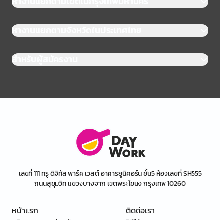
หางานแยกตามเขตในกรุงเทพมหานคร
หางานแยกตามจังหวัดในประเทศไทย
สำหรับผู้สมัครงาน
เลขที่ 111 ทรู ดิจิทัล พาร์ค เวสต์ อาคารยูนิคอร์น ชั้น5 ห้องเลขที่ SH555
ถนนสุขุมวิท แขวงบางจาก เขตพระโขนง กรุงเทพ 10260
หน้าแรก
ติดต่อเรา