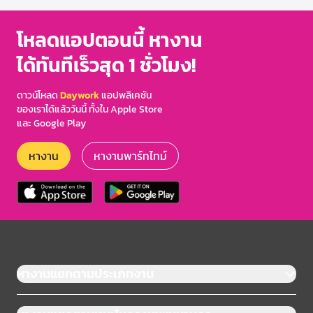
โหลดแอปตอนนี้ หางาน
ได้ทันทีเร็วสุด 1 ชั่วโมง!
ดาวน์โหลด
Daywork
แอปพลิเคชัน
ของเราได้แล้ววันนี้ ทั้งใน Apple Store
และ Google Play
หางาน
หางานพาร์ทไทม์
หางานแยกตามประเภทงาน