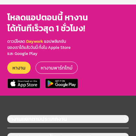
โหลดแอปตอนนี้ หางาน
ได้ทันทีเร็วสุด 1 ชั่วโมง!
ดาวน์โหลด
Daywork
แอปพลิเคชัน
ของเราได้แล้ววันนี้ ทั้งใน Apple Store
และ Google Play
หางาน
หางานพาร์ทไทม์
หางานแยกตามประเภทงาน