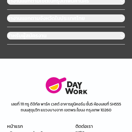
หางานแยกตามเขตในกรุงเทพมหานคร
หางานแยกตามจังหวัดในประเทศไทย
สำหรับผู้สมัครงาน
เลขที่ 111 ทรู ดิจิทัล พาร์ค เวสต์ อาคารยูนิคอร์น ชั้น5 ห้องเลขที่ SH555
ถนนสุขุมวิท แขวงบางจาก เขตพระโขนง กรุงเทพ 10260
หน้าแรก
ติดต่อเรา