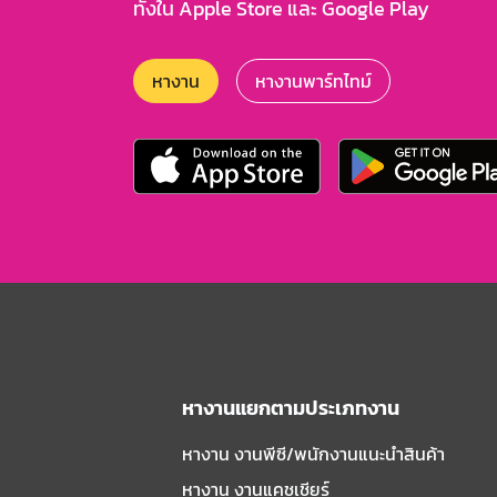
ทั้งใน Apple Store และ Google Play
หางาน
หางานพาร์ทไทม์
หางานแยกตามประเภทงาน
หางาน งานพีซี/พนักงานแนะนําสินค้า
หางาน งานแคชเชียร์