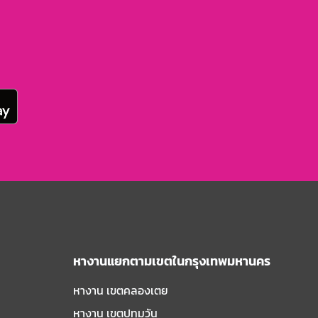
หางานแยกตามเขตในกรุงเทพมหานคร
หางาน เขตคลองเตย
หางาน เขตปทุมวัน