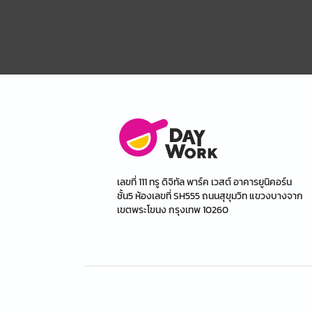
เลขที่ 111 ทรู ดิจิทัล พาร์ค เวสต์ อาคารยูนิคอร์น
ชั้น5 ห้องเลขที่ SH555 ถนนสุขุมวิท แขวงบางจาก
เขตพระโขนง กรุงเทพ 10260