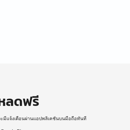
โหลดฟรี
 จะมีแจ้งเตือนผ่านแอปพลิเคชันบนมือถือทันที