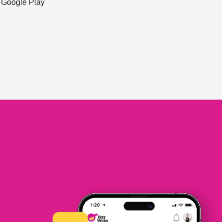
ะ Google Play