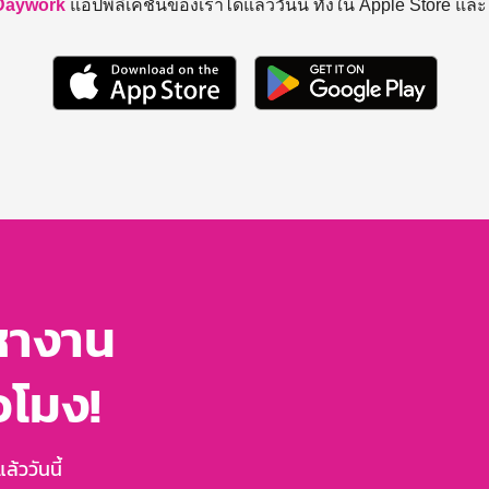
Daywork
แอปพลิเคชันของเราได้แล้ววันนี้ ทั้งใน Apple Store แล
หางาน
่วโมง!
้ววันนี้