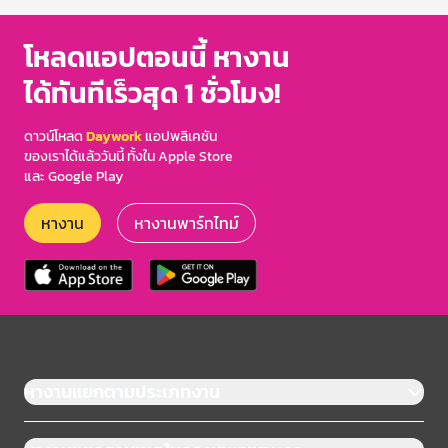
โหลดแอปตอนนี้ หางาน
ได้ทันทีเร็วสุด 1 ชั่วโมง!
ดาวน์โหลด
Daywork
แอปพลิเคชัน
ของเราได้แล้ววันนี้ ทั้งใน Apple Store
และ Google Play
หางาน
หางานพาร์ทไทม์
หางานแยกตามประเภทงาน