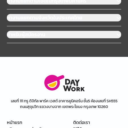
หางานแยกตามเขตในกรุงเทพมหานคร
หางานแยกตามจังหวัดในประเทศไทย
สำหรับผู้สมัครงาน
เลขที่ 111 ทรู ดิจิทัล พาร์ค เวสต์ อาคารยูนิคอร์น ชั้น5 ห้องเลขที่ SH555
ถนนสุขุมวิท แขวงบางจาก เขตพระโขนง กรุงเทพ 10260
หน้าแรก
ติดต่อเรา