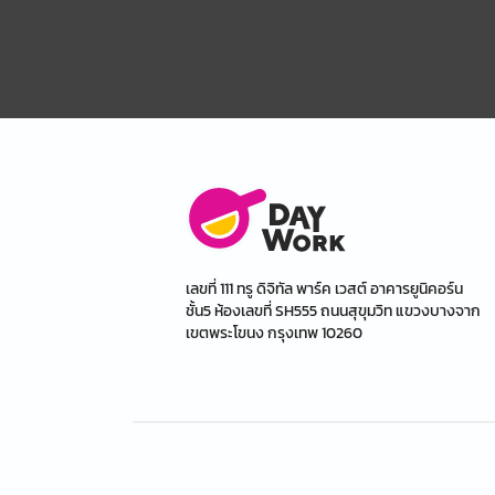
เลขที่ 111 ทรู ดิจิทัล พาร์ค เวสต์ อาคารยูนิคอร์น
ชั้น5 ห้องเลขที่ SH555 ถนนสุขุมวิท แขวงบางจาก
เขตพระโขนง กรุงเทพ 10260