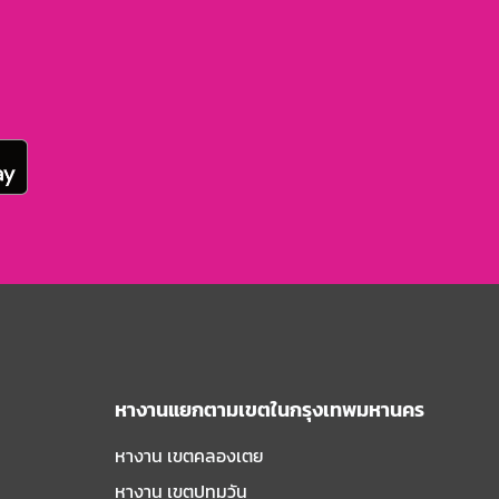
หางานแยกตามเขตในกรุงเทพมหานคร
หางาน เขตคลองเตย
หางาน เขตปทุมวัน