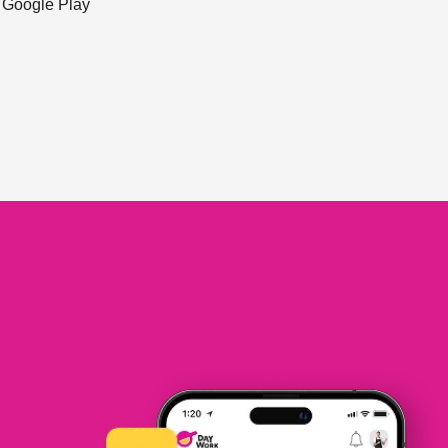
ะ Google Play