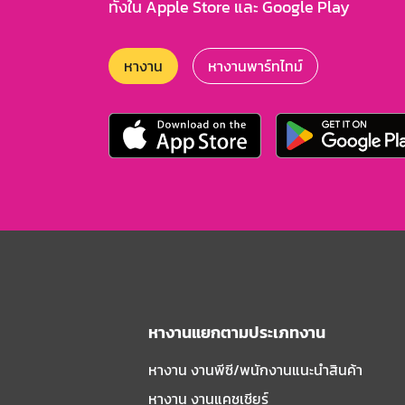
ทั้งใน Apple Store และ Google Play
หางาน
หางานพาร์ทไทม์
หางานแยกตามประเภทงาน
หางาน งานพีซี/พนักงานแนะนําสินค้า
หางาน งานแคชเชียร์