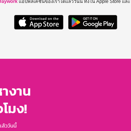
Daywork
แอปพลิเคชันของเราได้แล้ววันนี้ ทั้งใน Apple Store แล
หางาน
่วโมง!
้ววันนี้