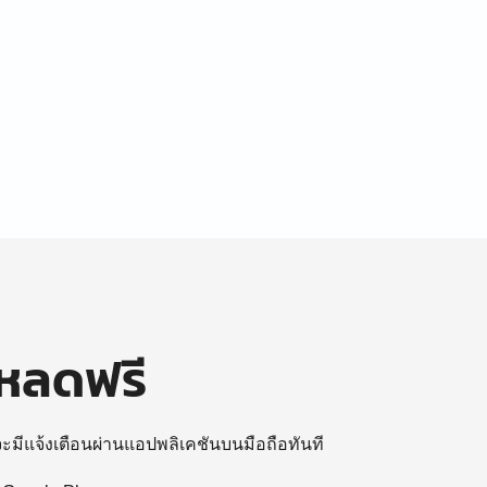
โหลดฟรี
 จะมีแจ้งเตือนผ่านแอปพลิเคชันบนมือถือทันที