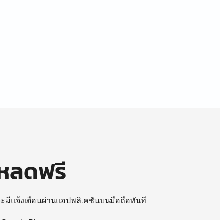
โหลดฟรี
 จะมีแจ้งเตือนผ่านแอปพลิเคชันบนมือถือทันที