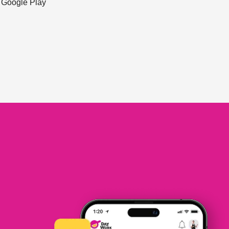
ะ Google Play