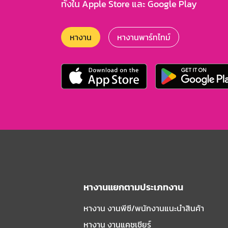
ทั้งใน Apple Store และ Google Play
หางาน
หางานพาร์ทไทม์
หางานแยกตามประเภทงาน
หางาน งานพีซี/พนักงานแนะนําสินค้า
หางาน งานแคชเชียร์