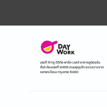
เลขที่ 111 ทรู ดิจิทัล พาร์ค เวสต์ อาคารยูนิคอร์น
ชั้น5 ห้องเลขที่ SH555 ถนนสุขุมวิท แขวงบางจาก
เขตพระโขนง กรุงเทพ 10260