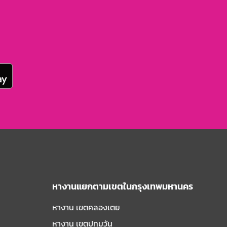
หางานแยกตามเขตในกรุงเทพมหานคร
หางาน เขตคลองเตย
หางาน เขตปทุมวัน