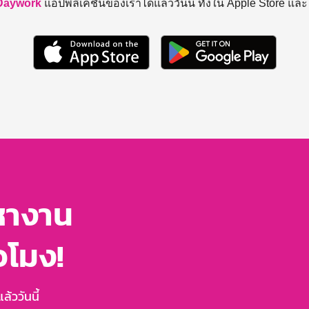
Daywork
แอปพลิเคชันของเราได้แล้ววันนี้ ทั้งใน Apple Store แล
หางาน
่วโมง!
้ววันนี้