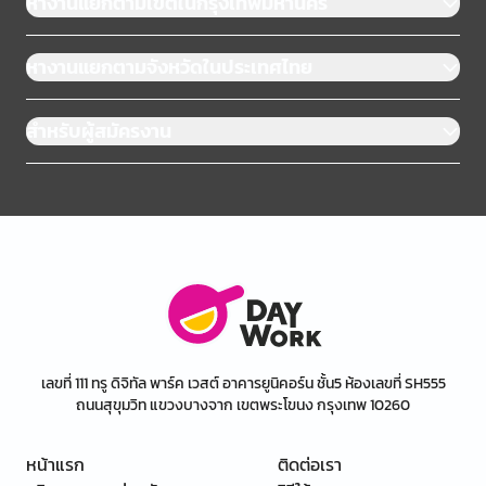
หางานแยกตามเขตในกรุงเทพมหานคร
หางานแยกตามจังหวัดในประเทศไทย
สำหรับผู้สมัครงาน
เลขที่ 111 ทรู ดิจิทัล พาร์ค เวสต์ อาคารยูนิคอร์น ชั้น5 ห้องเลขที่ SH555
ถนนสุขุมวิท แขวงบางจาก เขตพระโขนง กรุงเทพ 10260
หน้าแรก
ติดต่อเรา