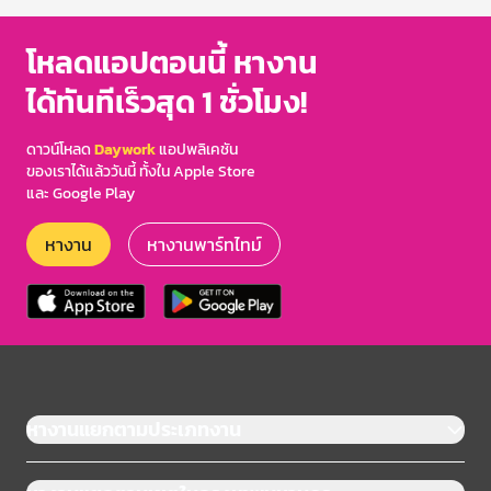
โหลดแอปตอนนี้ หางาน
ได้ทันทีเร็วสุด 1 ชั่วโมง!
ดาวน์โหลด
Daywork
แอปพลิเคชัน
ของเราได้แล้ววันนี้ ทั้งใน Apple Store
และ Google Play
หางาน
หางานพาร์ทไทม์
หางานแยกตามประเภทงาน