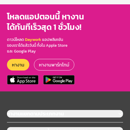
โหลดแอปตอนนี้ หางาน
ได้ทันทีเร็วสุด 1 ชั่วโมง!
ดาวน์โหลด
Daywork
แอปพลิเคชัน
ของเราได้แล้ววันนี้ ทั้งใน Apple Store
และ Google Play
หางาน
หางานพาร์ทไทม์
หางานแยกตามประเภทงาน