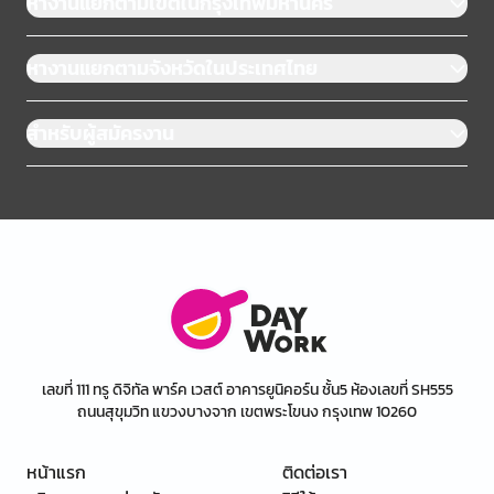
หางานแยกตามเขตในกรุงเทพมหานคร
หางานแยกตามจังหวัดในประเทศไทย
สำหรับผู้สมัครงาน
เลขที่ 111 ทรู ดิจิทัล พาร์ค เวสต์ อาคารยูนิคอร์น ชั้น5 ห้องเลขที่ SH555
ถนนสุขุมวิท แขวงบางจาก เขตพระโขนง กรุงเทพ 10260
หน้าแรก
ติดต่อเรา