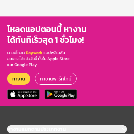
โหลดแอปตอนนี้ หางาน
ได้ทันทีเร็วสุด 1 ชั่วโมง!
ดาวน์โหลด
Daywork
แอปพลิเคชัน
ของเราได้แล้ววันนี้ ทั้งใน Apple Store
และ Google Play
หางาน
หางานพาร์ทไทม์
หางานแยกตามประเภทงาน