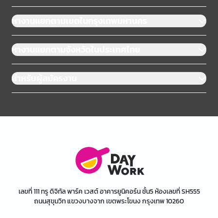
หางานแยกตามเขตในกรุงเทพมหานคร
หางานแยกตามจังหวัดในประเทศไทย
สำหรับผู้สมัครงาน
เลขที่ 111 ทรู ดิจิทัล พาร์ค เวสต์ อาคารยูนิคอร์น ชั้น5 ห้องเลขที่ SH555
ถนนสุขุมวิท แขวงบางจาก เขตพระโขนง กรุงเทพ 10260