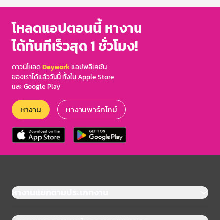
โหลดแอปตอนนี้ หางาน
ได้ทันทีเร็วสุด 1 ชั่วโมง!
ดาวน์โหลด
Daywork
แอปพลิเคชัน
ของเราได้แล้ววันนี้ ทั้งใน Apple Store
และ Google Play
หางาน
หางานพาร์ทไทม์
หางานแยกตามประเภทงาน