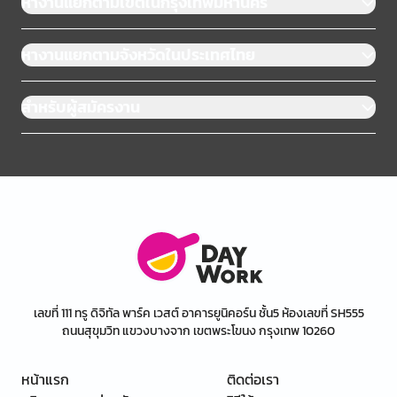
หางานแยกตามเขตในกรุงเทพมหานคร
หางานแยกตามจังหวัดในประเทศไทย
สำหรับผู้สมัครงาน
เลขที่ 111 ทรู ดิจิทัล พาร์ค เวสต์ อาคารยูนิคอร์น ชั้น5 ห้องเลขที่ SH555
ถนนสุขุมวิท แขวงบางจาก เขตพระโขนง กรุงเทพ 10260
หน้าแรก
ติดต่อเรา