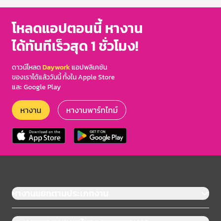
โหลดแอปตอนนี้ หางาน
ได้ทันทีเร็วสุด 1 ชั่วโมง!
ดาวน์โหลด
Daywork
แอปพลิเคชัน
ของเราได้แล้ววันนี้ ทั้งใน Apple Store
และ Google Play
หางาน
หางานพาร์ทไทม์
หางานแยกตามประเภทงาน