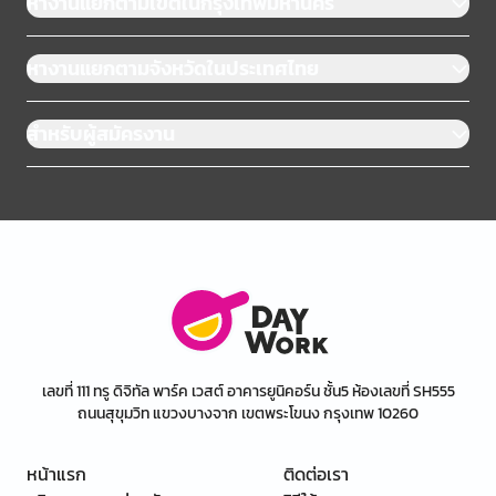
หางานแยกตามเขตในกรุงเทพมหานคร
หางานแยกตามจังหวัดในประเทศไทย
สำหรับผู้สมัครงาน
เลขที่ 111 ทรู ดิจิทัล พาร์ค เวสต์ อาคารยูนิคอร์น ชั้น5 ห้องเลขที่ SH555
ถนนสุขุมวิท แขวงบางจาก เขตพระโขนง กรุงเทพ 10260
หน้าแรก
ติดต่อเรา