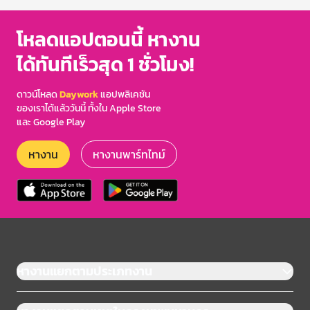
โหลดแอปตอนนี้ หางาน
ได้ทันทีเร็วสุด 1 ชั่วโมง!
ดาวน์โหลด
Daywork
แอปพลิเคชัน
ของเราได้แล้ววันนี้ ทั้งใน Apple Store
และ Google Play
หางาน
หางานพาร์ทไทม์
หางานแยกตามประเภทงาน