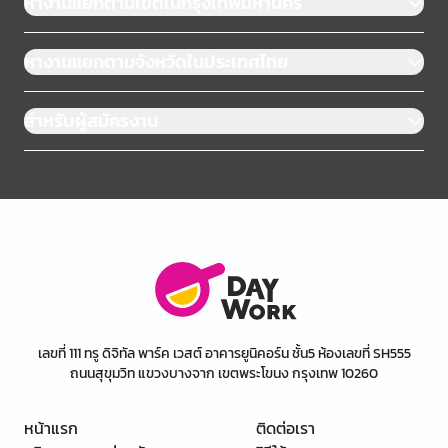
หางานแยกตามเขตในกรุงเทพมหานคร
หางานแยกตามจังหวัดในประเทศไทย
สำหรับผู้สมัครงาน
เลขที่ 111 ทรู ดิจิทัล พาร์ค เวสต์ อาคารยูนิคอร์น ชั้น5 ห้องเลขที่ SH555
ถนนสุขุมวิท แขวงบางจาก เขตพระโขนง กรุงเทพ 10260
หน้าแรก
ติดต่อเรา