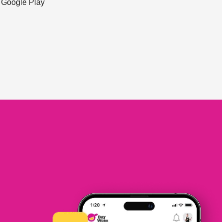
ะ Google Play