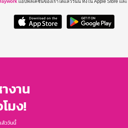
Daywork
แอปพลิเคชันของเราได้แล้ววันนี้ ทั้งใน Apple Store แล
หางาน
่วโมง!
้ววันนี้