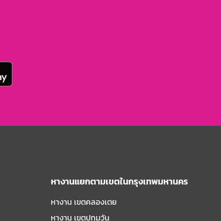
หางานแยกตามเขตในกรุงเทพมหานคร
หางาน เขตคลองเตย
หางาน เขตปทุมวัน