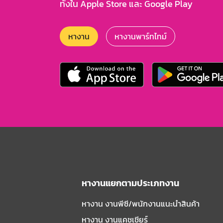
ทั้งใน Apple Store และ Google Play
หางาน
หางานพาร์ทไทม์
หางานแยกตามประเภทงาน
หางาน งานพีซี/พนักงานแนะนําสินค้า
หางาน งานแคชเชียร์