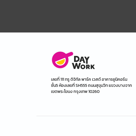
เลขที่ 111 ทรู ดิจิทัล พาร์ค เวสต์ อาคารยูนิคอร์น
ชั้น5 ห้องเลขที่ SH555 ถนนสุขุมวิท แขวงบางจาก
เขตพระโขนง กรุงเทพ 10260