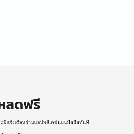
โหลดฟรี
 จะมีแจ้งเตือนผ่านแอปพลิเคชันบนมือถือทันที